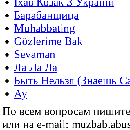
Їхав Козак З України
Барабанщица
Muhabbating
Gözlerime Bak
Sevaman
Ла Ла Ла
Быть Нельзя (Знаешь С
Ау
По всем вопросам пишите
или на e-mail:
muzbab.abu